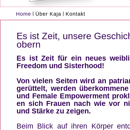
Home
|
Über Kaja
|
Kontakt
Es ist Zeit, un­se­re Ge­schich
obern
Es ist Zeit für ein neu­es weib­li
Free­dom und Sis­ter­hood!
Von vie­len Sei­ten wird an pa­tri­ar
gerüt­telt, wer­den über­kom­me­ne W
und Fe­ma­le Em­power­ment pro­k­
en sich Frau­en nach wie vor ni
und Stär­ke zu zei­gen.
Beim Blick auf ih­ren Kör­per ent­