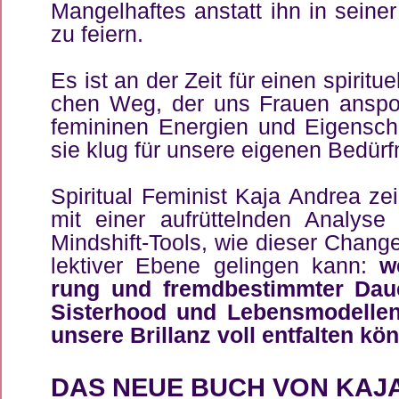
Man­gel­haf­tes an­statt ihn in sei­ner 
zu fei­ern.
Es ist an der Zeit für ei­nen spi­ri­tu­e
chen Weg, der uns Frau­en an­sporn
fe­mi­ni­nen En­er­gi­en und Ei­gen­sc
sie klug für un­se­re ei­ge­nen Be­dürf­
Spi­ri­tu­al Fe­mi­nist Ka­ja An­drea 
mit ei­ner auf­rüt­teln­den Ana­ly­se
Minds­hift-Tools, wie die­ser Chan­ge
lek­ti­ver Ebe­ne ge­lin­gen kann:
w
rung und fremd­be­stimm­ter Dau­e
Sis­ter­hood und Le­bens­mo­del­le
un­se­re Bril­lanz voll ent­fal­ten kö
DAS NEUE BUCH VON KA­JA