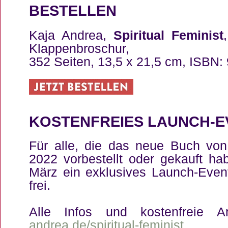
BE­S­TEL­LEN
Ka­ja An­drea,
Spi­ri­tu­al Fe­mi­nist
Klap­pen­bro­schur,
352 Sei­ten, 13,5 x 21,5 cm, ISBN
KOS­TEN­FREI­ES LAUNCH-E
Für al­le, die das neue Buch vo
2022 vor­be­stellt oder ge­kauft ha­
März ein ex­klu­si­ves Launch-Even
frei.
Al­le In­fos und kos­ten­freie 
andrea.de/spi­ri­tu­al-fe­mi­nist